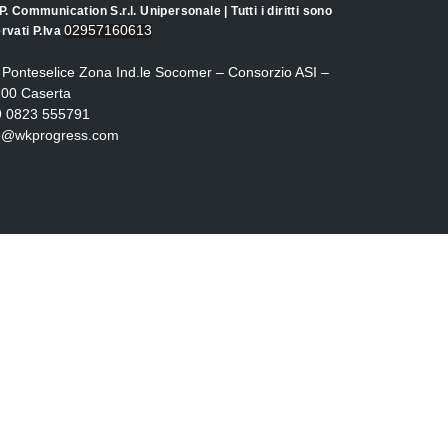
.P. Communication S.r.l. Unipersonale | Tutti i diritti sono
02957160613
ervati P.Iva
 Ponteselice Zona Ind.le Socomer – Consorzio ASI –
00 Caserta
9 0823 555791
fo@wkprogress.com