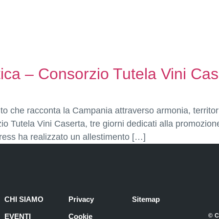
ica – Consorzio Tutela Vini Cas
to che racconta la Campania attraverso armonia, territor
o Tutela Vini Caserta, tre giorni dedicati alla promozione 
ress ha realizzato un allestimento […]
CHI SIAMO
Privacy
Sitemap
EVENTI
Cookie
© C