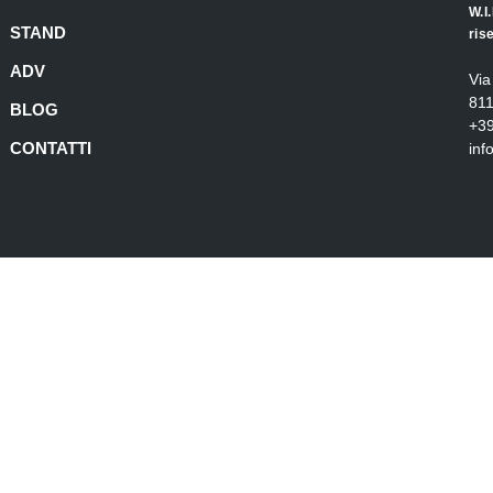
W.I
STAND
ris
ADV
Via
811
BLOG
+3
CONTATTI
in