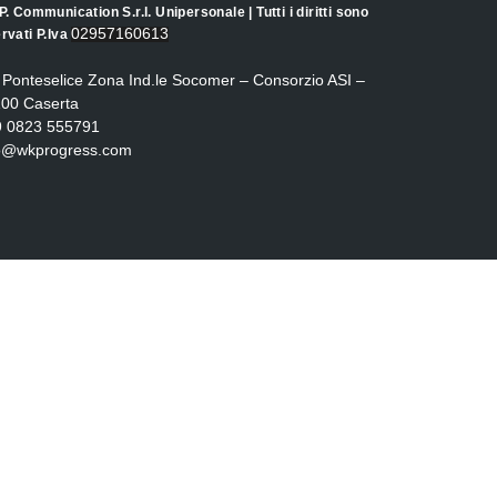
.P. Communication S.r.l. Unipersonale | Tutti i diritti sono
02957160613
ervati P.Iva
 Ponteselice Zona Ind.le Socomer – Consorzio ASI –
00 Caserta
9 0823 555791
fo@wkprogress.com