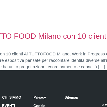
TTO FOOD Milano con 10 client
10 clienti Al TUTTOFOOD Milano, Work in Progress è sta
re espositive pensate per raccontare identità diverse all’
che ha unito progettazione, coordinamento e capacità […]
CHI SIAMO
Privacy
Sitemap
EVENTI
Cookie
© C