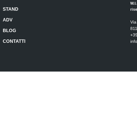
W.I
STAND
ris
ADV
Via
811
BLOG
+3
CONTATTI
in