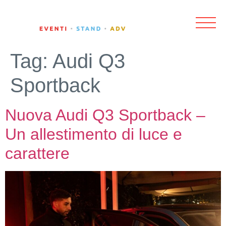
Tag:
Audi Q3
Sportback
Nuova Audi Q3 Sportback –
Un allestimento di luce e
carattere